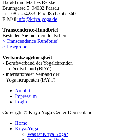
Harald und Marlies Reiske
Brunngasse 5, 94032 Passau
Tel. 0851-54283, Fax 0851-7561360
E-Mail
info@kriya-yoga.de
Transcendence-Rundbrief
Bestellen Sie hier den deutschen
> Transcendence-Rundbrief
> Leseprobe
Verbandszugehörigkeit
• Berufsverband der Yogalehrenden
in Deutschland (BDY)
• Internationaler Verband der
Yogatherapeuten (IAYT)
Anfahrt
Impressum
Login
Copyright © Kriya-Yoga-Center Deutschland
Home
Kriya-Yoga
Was ist Kriya-Yoga?
Roy Eugene Davis