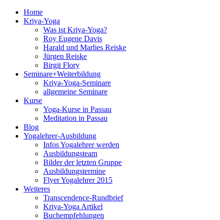
Home
Kriya-Yoga
Was ist Kriya-Yoga?
Roy Eugene Davis
Harald und Marlies Reiske
Jürgen Reiske
Birgit Flory
Seminare+Weiterbildung
Kriya-Yoga-Seminare
allgemeine Seminare
Kurse
Yoga-Kurse in Passau
Meditation in Passau
Blog
Yogalehrer-Ausbildung
Infos Yogalehrer werden
Ausbildungsteam
Bilder der letzten Gruppe
Ausbildungstermine
Flyer Yogalehrer 2015
Weiteres
Transcendence-Rundbrief
Kriya-Yoga Artikel
Buchempfehlungen