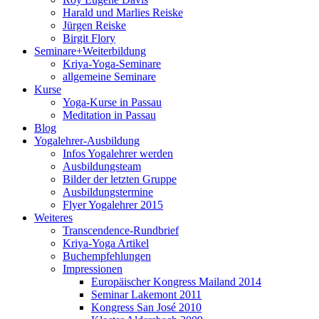
Harald und Marlies Reiske
Jürgen Reiske
Birgit Flory
Seminare+Weiterbildung
Kriya-Yoga-Seminare
allgemeine Seminare
Kurse
Yoga-Kurse in Passau
Meditation in Passau
Blog
Yogalehrer-Ausbildung
Infos Yogalehrer werden
Ausbildungsteam
Bilder der letzten Gruppe
Ausbildungstermine
Flyer Yogalehrer 2015
Weiteres
Transcendence-Rundbrief
Kriya-Yoga Artikel
Buchempfehlungen
Impressionen
Europäischer Kongress Mailand 2014
Seminar Lakemont 2011
Kongress San José 2010