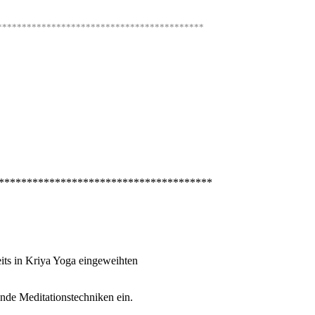
******************************************
**************************************
reits in Kriya Yoga eingeweihten
ende Meditationstechniken ein.