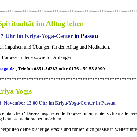
****************************************************************
Spiritualtät im Alltag leben
17 Uhr im Kriya-Yoga-Center
i
n Passau
nden Impulsen und Übungen für den Alltag und Meditation.
 Fortgeschrittene sowie für Anfänger
yoga.de
, Telefon 0851-54283 oder 0176 - 50 55 8999
********************************************************
riya Yogis
8. November 13.00 Uhr im Kriya-Yoga
-Center
in Passau
s eintauchen? Dieses inspirierende Folgeseminar richtet sich an alle be
eg bewusst weitergehen möchten.
erprüfen deine bisherige Praxis und führen dich präzise in weiterführ