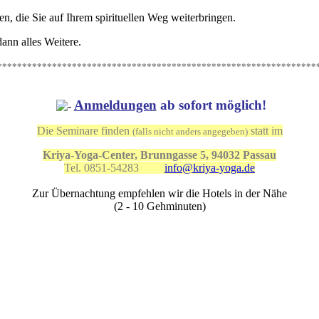
en, die Sie auf Ihrem spirituellen Weg weiterbringen.
ann alles Weitere.
****************************************************************
Anmeldungen
ab sofort möglich!
Die Seminare finden
statt i
m
(falls nicht anders angegeben)
Kriya-Yoga-Center, Brunngasse 5, 94032 Passau
Tel. 0851-54283
info@kriya-yoga.de
Zur Übernachtung empfehlen wir die Hotels in der Nähe
(2 - 10 Gehminuten)