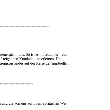
****************************************
rgie in uns. So ist es hilfreich, fern von
fsteigenden Kundalini, zu erlernen. Die
inszustandes auf der Reise der spirituellen
***************************
 und die von uns auf ihrem sprituellen Weg