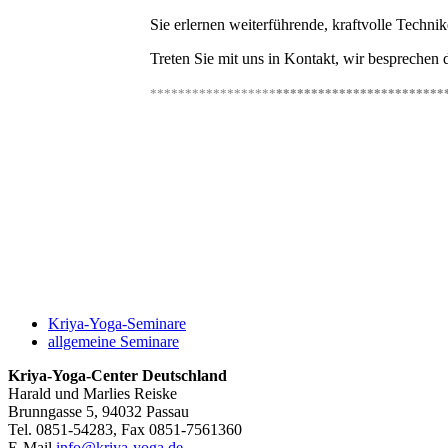
Sie erlernen weiterführende, kraftvolle Technik
Treten Sie mit uns in Kontakt, wir besprechen d
******************
************************
Kriya-Yoga-Seminare
allgemeine Seminare
Kriya-Yoga-Center Deutschland
Harald und Marlies Reiske
Brunngasse 5, 94032 Passau
Tel. 0851-54283, Fax 0851-7561360
E-Mail
info@kriya-yoga.de