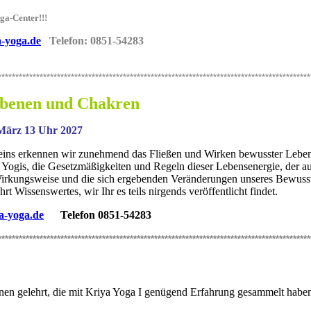
ga-Center!!!
-yoga.de
Telefon: 0851-54283
******************************************************************************************
ebenen und Chakren
 März 13 Uhr 2027
ns erkennen wir zunehmend das Fließen und Wirken bewusster Lebensene
 Yogis, die Gesetzmäßigkeiten und Regeln dieser Lebensenergie, der au
irkungsweise und die sich ergebenden Veränderungen unseres Bewusstse
t Wissenswertes, wir Ihr es teils nirgends veröffentlicht findet.
a-yoga.de
Telefon 0851-54283
******************************************************************************************
nen gelehrt, die mit Kriya Yoga I genügend Erfahrung gesammelt haben