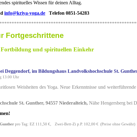
rendes spirituelles Wissen für deinen Alltag.
nd
info@kriya-yoga.de
T
elefon 0851-54283
********************************************************
r Fortgeschrittene
Fortbildung und spirituellen Einkehr
bei Deggendorf, im Bildungshaus Landvolkshochschule St. Gunthe
g 13.00 Uhr
 zeitlosen Weisheiten des Yoga. Neue Erkenntnisse und weiterführende
chschule St. Gunther
, 94557 Niederalteich,
Nähe Hengersberg bei 
mmen!
 Gunther
pro Tag: EZ 111,50 €, Zwei-Bett-Zi p.P. 102,00 € (Preise ohne Gewähr)