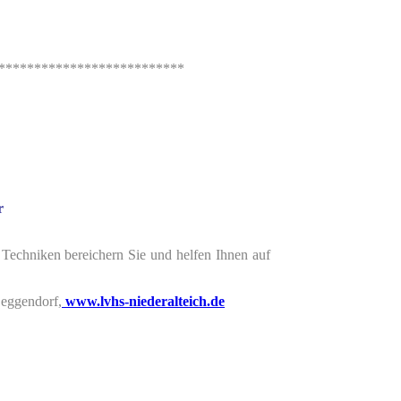
**************************
r
 Techniken bereichern Sie und helfen Ihnen auf
Deggendorf
,
www.lvhs-niederalteich.de