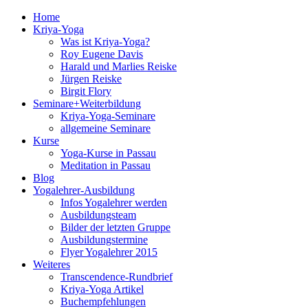
Home
Kriya-Yoga
Was ist Kriya-Yoga?
Roy Eugene Davis
Harald und Marlies Reiske
Jürgen Reiske
Birgit Flory
Seminare+Weiterbildung
Kriya-Yoga-Seminare
allgemeine Seminare
Kurse
Yoga-Kurse in Passau
Meditation in Passau
Blog
Yogalehrer-Ausbildung
Infos Yogalehrer werden
Ausbildungsteam
Bilder der letzten Gruppe
Ausbildungstermine
Flyer Yogalehrer 2015
Weiteres
Transcendence-Rundbrief
Kriya-Yoga Artikel
Buchempfehlungen