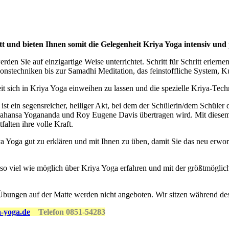
t und bieten Ihnen somit die Gelegenheit Kriya Yoga intensiv und 
n Sie auf einzigartige Weise unterrichtet. Schritt für Schritt erlerne
nstechniken bis zur Samadhi Meditation, das feinstoffliche System, Ku
t sich in Kriya Yoga einweihen zu lassen und die spezielle Kriya-Tec
t ein segensreicher, heiliger Akt, bei dem der Schülerin/dem Schüler d
amahansa Yogananda und Roy Eugene Davis übertragen wird. Mit dies
alten ihre volle Kraft.
a Yoga gut zu erklären und mit Ihnen zu üben, damit Sie das neu erwor
in so viel wie möglich über Kriya Yoga erfahren und mit der größtmögli
 Übungen auf der Matte werden nicht angeboten. Wir sitzen während de
-yoga.de
Telefon 0851-54283