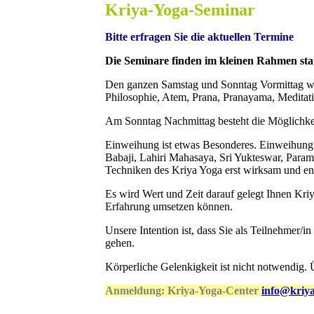
Kriya-Yoga-Seminar
Bitte erfragen Sie die aktuellen Termine
Die Seminare finden im kleinen Rahmen stat
Den ganzen Samstag und Sonntag Vormittag werde
Philosophie, Atem, Prana, Pranayama, Meditatio
Am Sonntag Nachmittag besteht die Möglichkei
E
inweihung ist etwas Besonderes. Einweihung is
Babaji, Lahiri Mahasaya, Sri Yukteswar, Par
Techniken des Kriya Yoga erst wirksam und entf
Es wird Wert und Zeit darauf gelegt Ihnen Kriy
Erfahrung umsetzen können.
Unsere Intention ist, dass Sie als Teilnehmer/
gehen.
Körperliche Gelenkigkeit ist nicht notwendig.
Anmeldung: Kriya-Yoga-Center
info@kriya