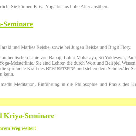
rlich. Sie können Kriya Yoga bis ins hohe Alter ausüben.
a-Seminare
arald und Marlies Reiske, sowie bei Jürgen Reiske und Birgit Flory.
der authentischen Linie von Babaji, Lahiri Mahasaya, Sri Yukteswar, 
-Yoga-Meisterlinie. Sie sind Lehrer, die durch Wort und Beispiel Wissen
ie spirituelle Kraft des B
und stehen dem Schüler/der Schü
EWUSSTSEINS
en kann.
Samadhi-Meditation, Einführung in die Philosophie und Praxis des 
d Kriya-Seminare
Ihrem Weg weiter!