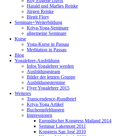
Roy Eugene Davis
Harald und Marlies Reiske
Jürgen Reiske
Birgit Flory
Seminare+Weiterbildung
Kriya-Yoga-Seminare
allgemeine Seminare
Kurse
Yoga-Kurse in Passau
Meditation in Passau
Blog
Yogalehrer-Ausbildung
Infos Yogalehrer werden
Ausbildungsteam
Bilder der letzten Gruppe
Ausbildungstermine
Flyer Yogalehrer 2015
Weiteres
Transcendence-Rundbrief
Kriya-Yoga Artikel
Buchempfehlungen
Impressionen
Europäischer Kongress Mailand 2014
Seminar Lakemont 2011
Kongress San José 2010