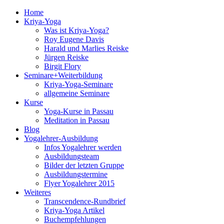
Home
Kriya-Yoga
Was ist Kriya-Yoga?
Roy Eugene Davis
Harald und Marlies Reiske
Jürgen Reiske
Birgit Flory
Seminare+Weiterbildung
Kriya-Yoga-Seminare
allgemeine Seminare
Kurse
Yoga-Kurse in Passau
Meditation in Passau
Blog
Yogalehrer-Ausbildung
Infos Yogalehrer werden
Ausbildungsteam
Bilder der letzten Gruppe
Ausbildungstermine
Flyer Yogalehrer 2015
Weiteres
Transcendence-Rundbrief
Kriya-Yoga Artikel
Buchempfehlungen